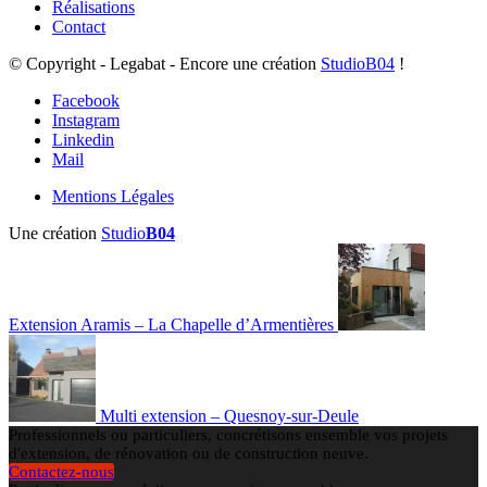
Réalisations
Contact
© Copyright - Legabat - Encore une création
StudioB04
!
Facebook
Instagram
Linkedin
Mail
Mentions Légales
Une création
Studio
B04
Extension Aramis – La Chapelle d’Armentières
Multi extension – Quesnoy-sur-Deule
Professionnels ou particuliers, concrétisons ensemble vos projets
d'extension, de rénovation ou de construction neuve.
Contactez-nous