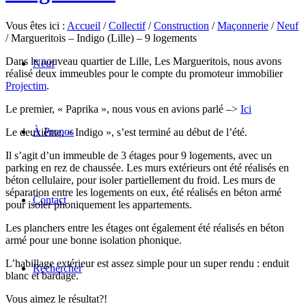
Vous êtes ici :
Accueil
/
Collectif
/
Construction
/
Maçonnerie
/
Neuf
/
Margueritois – Indigo (Lille) – 9 logements
Dans le nouveau quartier de Lille, Les Margueritois, nous avons
Neuf
réalisé deux immeubles pour le compte du promoteur immobilier
Projectim
.
Le premier, « Paprika », nous vous en avions parlé –>
Ici
À Propos
Le deuxième, « Indigo », s’est terminé au début de l’été.
Il s’agit d’un immeuble de 3 étages pour 9 logements, avec un
parking en rez de chaussée. Les murs extérieurs ont été réalisés en
béton cellulaire, pour isoler partiellement du froid. Les murs de
séparation entre les logements on eux, été réalisés en béton armé
Contact
pour isoler phoniquement les appartements.
Les planchers entre les étages ont également été réalisés en béton
armé pour une bonne isolation phonique.
L’habillage extérieur est assez simple pour un super rendu : enduit
Rechercher
blanc et bardage.
Vous aimez le résultat?!