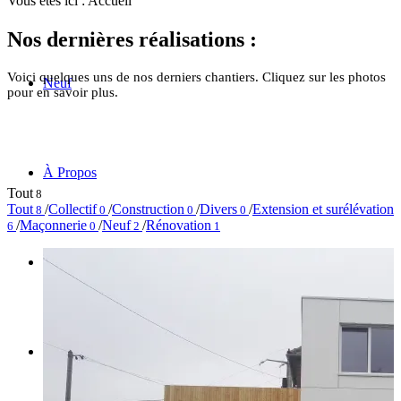
Vous êtes ici :
Accueil
Nos dernières réalisations :
Voici quelques uns de nos derniers chantiers. Cliquez sur les photos
Neuf
pour en savoir plus.
À Propos
Tout
8
Tout
/
Collectif
/
Construction
/
Divers
/
Extension et surélévation
8
0
0
0
/
Maçonnerie
/
Neuf
/
Rénovation
6
0
2
1
Contact
Rechercher