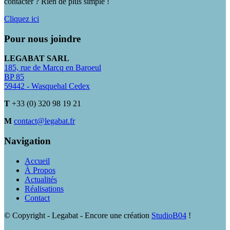
contacter ? Rien de plus simple !
Cliquez ici
Pour nous joindre
LEGABAT SARL
185, rue de Marcq en Baroeul
BP 85
59442 - Wasquehal Cedex
T
+33 (0) 320 98 19 21
M
contact@legabat.fr
Navigation
Accueil
À Propos
Actualités
Réalisations
Contact
© Copyright - Legabat - Encore une création
StudioB04
!