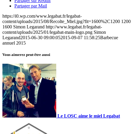
Partager sur Reddit
Partager par Mail
https://i0.wp.com/www.legabat.fr/legabat-
content/uploads/2015/08/Recolte_Miel.jpg?fit=1600%2C1200
1200
1600
Simon Legarand
http://www.legabat.fr/legabat-
content/uploads/2025/01/legabat-main-logo.png
Simon
Legarand
2015-06-30 09:00:05
2015-09-07 11:58:25
Barbecue
annuel 2015
Vous aimerez peut-être aussi
Le LOSC aime le miel Legabat