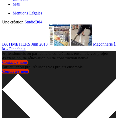
Mail
Mentions Légales
Une création
Studio
B04
BÂTIMETIERS Juin 2013
Maçonnerie à
la « Plancha »
Professionnels ou particuliers, concrétisons ensemble vos projets
d'extension, de rénovation ou de construction neuve.
Contactez-nous
Particulier ou pro, réalisons vos projets ensemble.
Contactez-nous