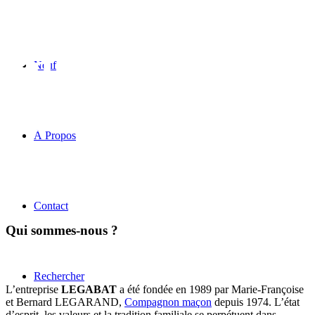
LEGABAT
, les
garants du
Neuf
bâtiment
À Propos
Contact
Qui sommes-nous ?
Rechercher
L’entreprise
LEGABAT
a été fondée en 1989 par Marie-Françoise
et Bernard LEGARAND,
Compagnon maçon
depuis 1974. L’état
d’esprit, les valeurs et la tradition familiale se perpétuent dans