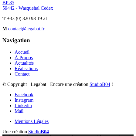
BP 85
59442 - Wasquehal Cedex
T
+33 (0) 320 98 19 21
M
contact@legabat.fr
Navigation
Accueil
À Propos
Actualités
Réalisations
Contact
© Copyright - Legabat - Encore une création
StudioB04
!
Facebook
Instagram
Linkedin
Mail
Mentions Légales
Une création
Studio
B04